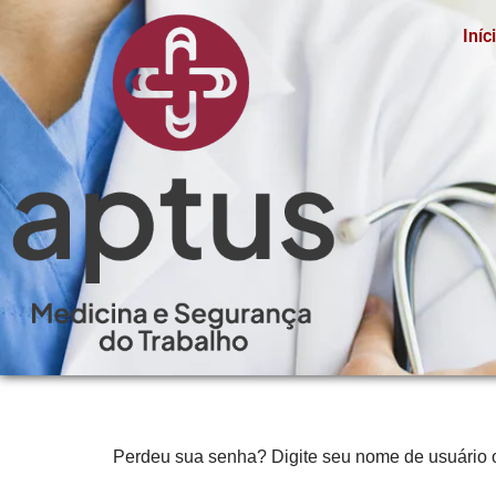
Iníc
Pular
para
o
conteúdo
Perdeu sua senha? Digite seu nome de usuário o