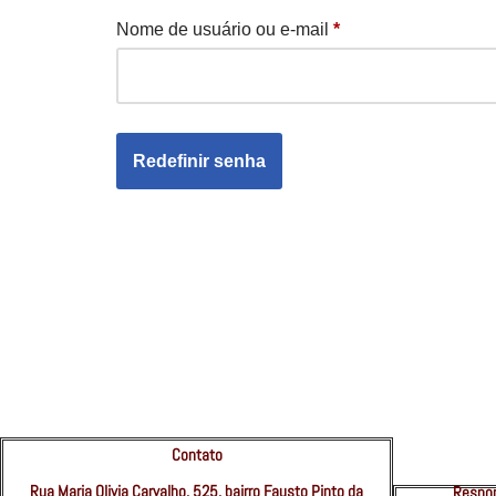
Nome de usuário ou e-mail
*
Redefinir senha
Contato
Rua Maria Olivia Carvalho, 525, bairro Fausto Pinto da
Respon